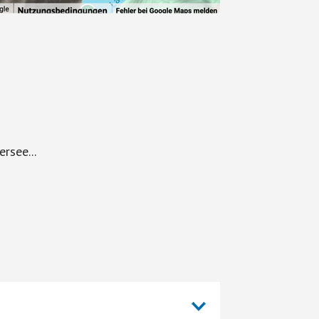
rsee...