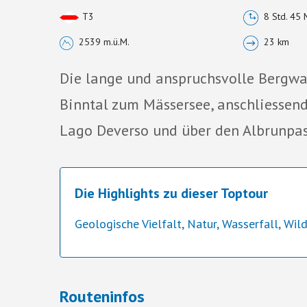
T3
8 Std. 45 
2539 m.ü.M.
23 km
Die lange und anspruchsvolle Bergwa
Binntal zum Mässersee, anschliessen
Lago Deverso und über den Albrunpas
Die Highlights zu dieser Toptour
Geologische Vielfalt, Natur, Wasserfall, Wil
Routeninfos