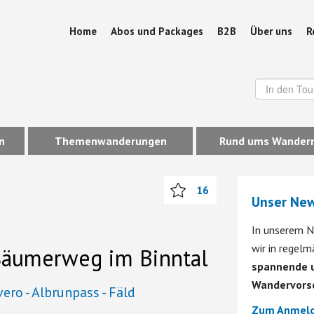
Home
Abos und Packages
B2B
Über uns
R
n
Themenwanderungen
Rund ums Wander
16
Unser New
In unserem N
wir in regel
äumerweg im Binntal
spannende u
Wandervors
ero - Albrunpass - Fäld
Zum Anmeld