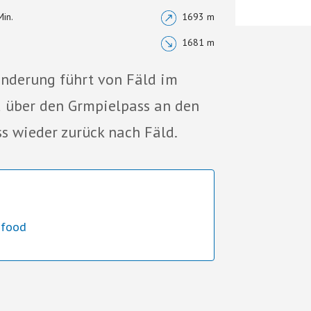
Min.
1693 m
1681 m
nderung führt von Fäld im
d über den Grmpielpass an den
s wieder zurück nach Fäld.
dfood