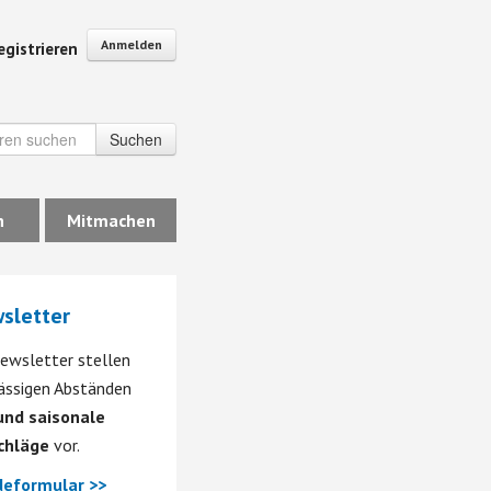
Anmelden
egistrieren
Suchen
n
Mitmachen
sletter
ewsletter stellen
mässigen Abständen
nd saisonale
chläge
vor.
eformular >>