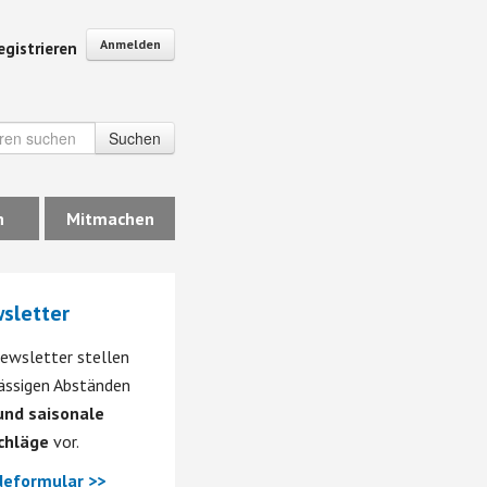
Anmelden
egistrieren
Suchen
n
Mitmachen
sletter
ewsletter stellen
mässigen Abständen
nd saisonale
chläge
vor.
eformular >>