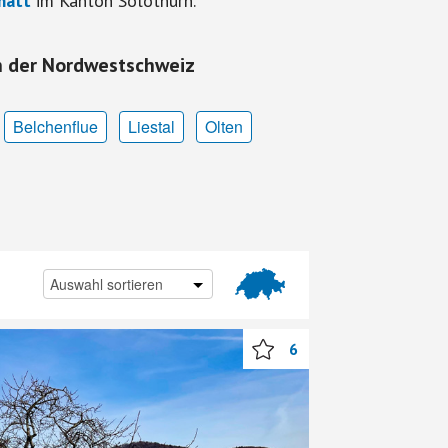
matt
im Kanton Solothurn.
n der Nordwestschweiz
Belchenflue
Liestal
Olten
6