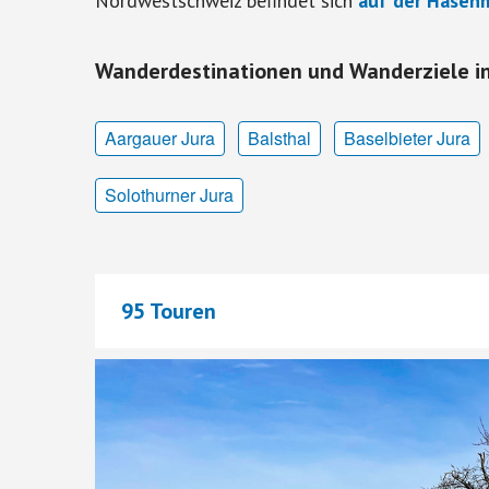
Nordwestschweiz befindet sich
auf der Hasen
Wanderdestinationen und Wanderziele i
Aargauer Jura
Balsthal
Baselbieter Jura
Solothurner Jura
95 Touren