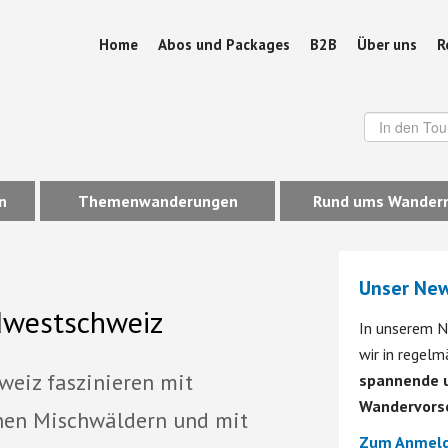
Home
Abos und Packages
B2B
Über uns
R
n
Themenwanderungen
Rund ums Wander
Unser New
dwestschweiz
In unserem N
wir in regel
eiz faszinieren mit
spannende u
Wandervors
önen Mischwäldern und mit
Zum Anmeld