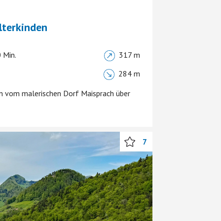
lterkinden
 Min.
317 m
284 m
n vom malerischen Dorf Maisprach über
7