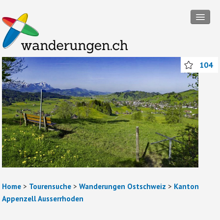
Tourensuche
104
Touren
Wanderregionen
Themenwanderungen
Rund ums Wandern
Mitmachen
Abos und Packages
Home
>
Tourensuche
>
Wanderungen Ostschweiz
>
Kanton
Anmelden
Appenzell Ausserrhoden