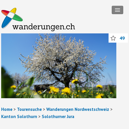
Tourensuche
49
Touren
Wanderregionen
Themenwanderungen
Rund ums Wandern
Mitmachen
Abos und Packages
Home
>
Tourensuche
>
Wanderungen Nordwestschweiz
>
Anmelden
Kanton Solothurn
>
Solothurner Jura