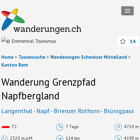
Tourensuche
14
Touren
Wanderregionen
Home
>
Tourensuche
>
Wanderungen Schweizer Mittelland
>
Kanton Bern
Themenwanderungen
Wanderung Grenzpfad
Rund ums Wandern
Napfbergland
Mitmachen
Abos und Packages
Langenthal - Napf - Brienzer Rothorn - Brünigpass
Anmelden
T2
7 Tage
4720 m
2320 m.ü.M.
114 km
4190 m