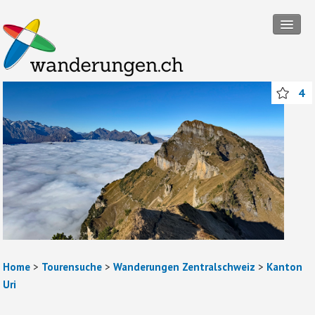
Tourensuche
4
Touren
Wanderregionen
Themenwanderungen
Rund ums Wandern
Mitmachen
Abos und Packages
Home
>
Tourensuche
>
Wanderungen Zentralschweiz
>
Kanton
Anmelden
Uri