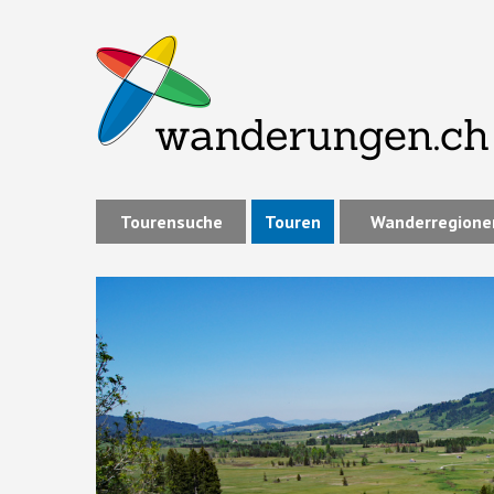
Tourensuche
Touren
Wanderregione