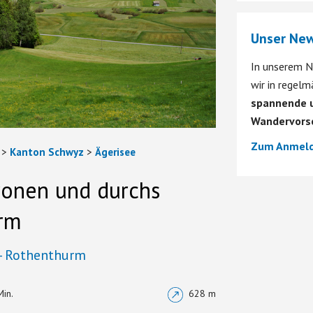
Unser New
In unserem N
wir in regel
spannende u
Wandervors
Zum Anmeld
>
Kanton Schwyz
>
Ägerisee
onen und durchs
rm
 - Rothenthurm
Min.
628 m