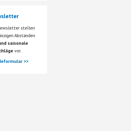
sletter
ewsletter stellen
mässigen Abständen
nd saisonale
chläge
vor.
eformular >>