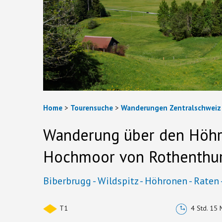
Home
>
Tourensuche
>
Wanderungen Zentralschweiz
Wanderung über den Höhr
Hochmoor von Rothenthu
Biberbrugg - Wildspitz - Höhronen - Raten
T1
4 Std. 15 