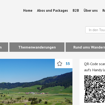
Home
Abos und Packages
B2B
Über uns
R
n
Themenwanderungen
Rund ums Wander
55
QR-Code scan
aufs Handy l