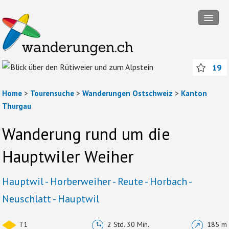
Tourensuche
19
Touren
Wanderregionen
Home
>
Tourensuche
>
Wanderungen Ostschweiz
>
Kanton
Thurgau
Themenwanderungen
Wanderung rund um die
Rund ums Wandern
Hauptwiler Weiher
Mitmachen
Abos und Packages
Hauptwil - Horberweiher - Reute - Horbach -
Neuschlatt - Hauptwil
Anmelden
T1
2 Std. 30 Min.
185 m