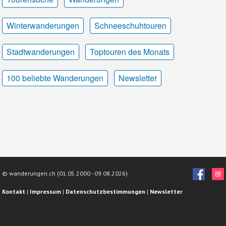
Winterwanderungen
Schneeschuhtouren
Stadtwanderungen
Toptouren des Monats
100 beliebte Wanderungen
Newsletter
© wanderungen.ch (01.05.2000 -
09.08.2026)
Kontakt
|
Impressum
|
Datenschutzbestimmungen
|
Newsletter