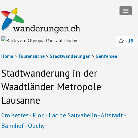
Tourensuche
15
Touren
Wanderregionen
Home
>
Tourensuche
>
Stadtwanderungen
>
Genfersee
Themenwanderungen
Stadtwanderung in der
Rund ums Wandern
Waadtländer Metropole
Mitmachen
Lausanne
Abos und Packages
Croisettes - Flon - Lac de Sauvabelin - Altstadt -
Anmelden
Bahnhof - Ouchy