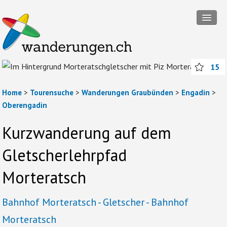
Tourensuche
15
Touren
Wanderregionen
Home
>
Tourensuche
>
Wanderungen Graubünden
>
Engadin
>
Oberengadin
Themenwanderungen
Kurzwanderung auf dem
Rund ums Wandern
Gletscherlehrpfad
Mitmachen
Morteratsch
Abos und Packages
Anmelden
Bahnhof Morteratsch - Gletscher - Bahnhof
Morteratsch