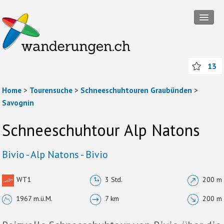
Tourensuche
13
Touren
Home
>
Tourensuche
>
Schneeschuhtouren Graubünden
>
Wanderregionen
Savognin
Themenwanderungen
Schneeschuhtour Alp Natons
Rund ums Wandern
Mitmachen
Bivio - Alp Natons - Bivio
Abos und Packages
WT1
3 Std.
200 m
Anmelden
1967 m.ü.M.
7 km
200 m