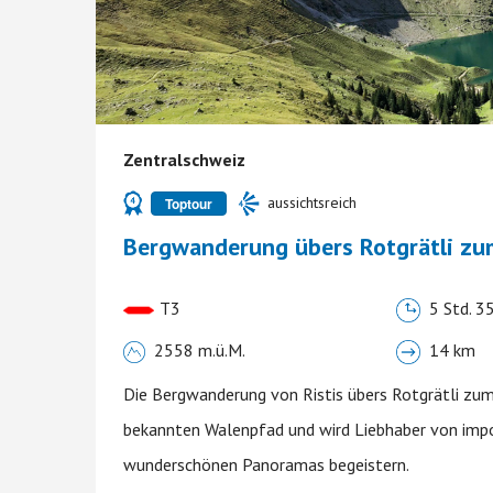
Zentralschweiz
aussichtsreich
Toptour
Bergwanderung übers Rotgrätli zu
T3
5 Std. 35
2558 m.ü.M.
14 km
Die Bergwanderung von Ristis übers Rotgrätli zum
bekannten Walenpfad und wird Liebhaber von imp
wunderschönen Panoramas begeistern.