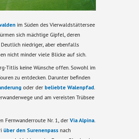
walden
im Süden des Vierwaldstättersee
ürmen sich mächtige Gipfel, deren
 Deutlich niedriger, aber ebenfalls
n nicht minder viele Blicke auf sich.
rg-Titlis keine Wünsche offen. Sowohl im
Touren zu entdecken. Darunter befinden
anderung
oder der
beliebte Walenpfad
.
terwanderwege und am vereisten Trübsee
en Fernwanderroute Nr. 1, der
Via Alpina
.
ri
über den Surenenpass
nach