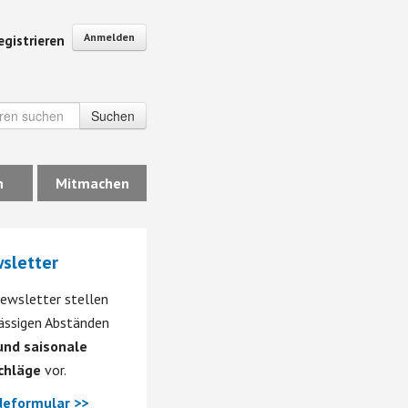
Anmelden
egistrieren
Suchen
n
Mitmachen
sletter
ewsletter stellen
mässigen Abständen
nd saisonale
chläge
vor.
eformular >>