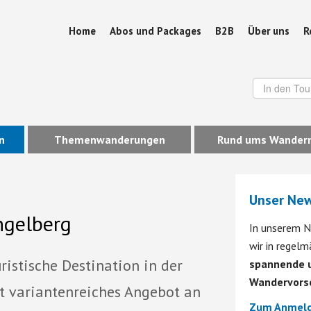
Home
Abos und Packages
B2B
Über uns
R
n
Themenwanderungen
Rund ums Wander
Unser New
ngelberg
In unserem N
wir in regel
uristische Destination in der
spannende u
Wandervors
st variantenreiches Angebot an
Zum Anmeld