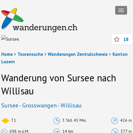
Tourensuche
18
Touren
Wanderregionen
Home
>
Tourensuche
>
Wanderungen Zentralschweiz
>
Kanton
Luzern
Themenwanderungen
Wanderung von Sursee nach
Rund ums Wandern
Willisau
Mitmachen
Abos und Packages
Sursee - Grosswangen - Willisau
Anmelden
T1
3 Std. 45 Min.
426 m
698 m.ü.M.
14 km
377 m