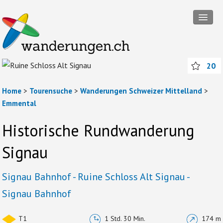
Tourensuche
20
Touren
Wanderregionen
Home
>
Tourensuche
>
Wanderungen Schweizer Mittelland
>
Emmental
Themenwanderungen
Historische Rundwanderung
Rund ums Wandern
Signau
Mitmachen
Abos und Packages
Signau Bahnhof - Ruine Schloss Alt Signau -
Signau Bahnhof
Anmelden
T1
1 Std. 30 Min.
174 m