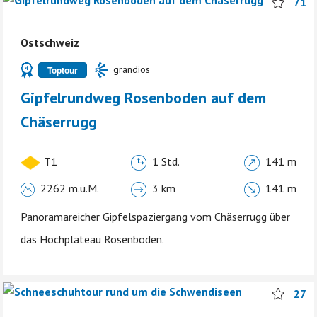
71
Ostschweiz
grandios
Toptour
Gipfelrundweg Rosenboden auf dem
Chäserrugg
T1
1 Std.
141 m
2262 m.ü.M.
3 km
141 m
Panoramareicher Gipfelspaziergang vom Chäserrugg über
das Hochplateau Rosenboden.
27