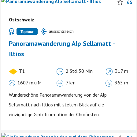
65
Ostschweiz
aussichtsreich
Toptour
Panoramawanderung Alp Sellamatt -
Iltios
T1
2 Std. 30 Min.
317 m
1607 m.ü.M.
7 km
365 m
Wunderschöne Panoramawanderung von der Alp
Sellamatt nach Iltios mit stetem Blick auf die
einzigartige Gipfelformation der Churfirsten.