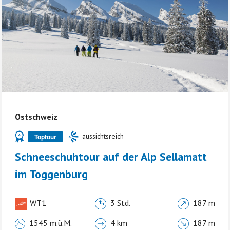
Ostschweiz
aussichtsreich
Toptour
Schneeschuhtour auf der Alp Sellamatt
im Toggenburg
WT1
3 Std.
187 m
1545 m.ü.M.
4 km
187 m