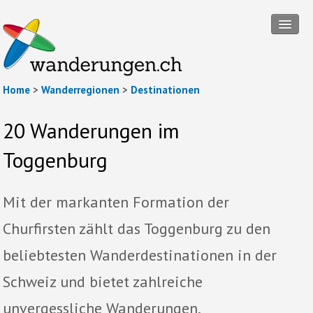
Tourensuche
Home
>
Wanderregionen
>
Destinationen
Touren
20 Wanderungen im
Wanderregionen
Toggenburg
Themenwanderungen
Rund ums Wandern
Mit der markanten Formation der
Mitmachen
Churfirsten zählt das Toggenburg zu den
Abos und Packages
beliebtesten Wanderdestinationen in der
Anmelden
Schweiz und bietet zahlreiche
unvergessliche Wanderungen.