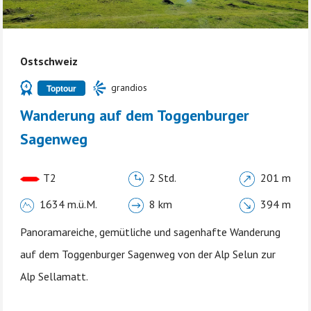
Ostschweiz
grandios
Toptour
Wanderung auf dem Toggenburger
Sagenweg
T2
2 Std.
201 m
1634 m.ü.M.
8 km
394 m
Panoramareiche, gemütliche und sagenhafte Wanderung
auf dem Toggenburger Sagenweg von der Alp Selun zur
Alp Sellamatt.