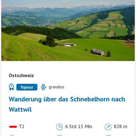
Ostschweiz
grandios
Toptour
Wanderung über das Schnebelhorn nach
Wattwil
T2
6 Std. 15 Min.
828 m