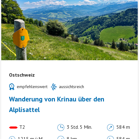
Ostschweiz
empfehlenswert
aussichtsreich
Wanderung von Krinau über den
Alplisattel
T2
3 Std. 5 Min.
584 m
1215 m.ü.M.
8 km
584 m