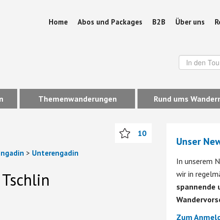
Home
Abos und Packages
B2B
Über uns
R
n
Themenwanderungen
Rund ums Wander
10
Unser New
Engadin
>
Unterengadin
In unserem N
wir in regel
Tschlin
spannende u
Wandervors
Zum Anmeld