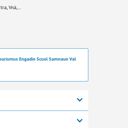
a, Vnà,...
ourismus Engadin Scuol Samnaun Val