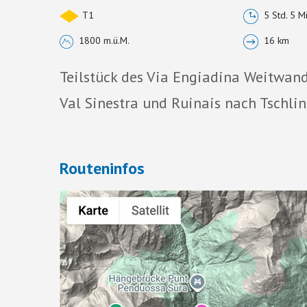
T1
5 Std. 5 Mi
1800 m.ü.M.
16 km
Teilstück des Via Engiadina Weitwan
Val Sinestra und Ruinais nach Tschlin
Routeninfos