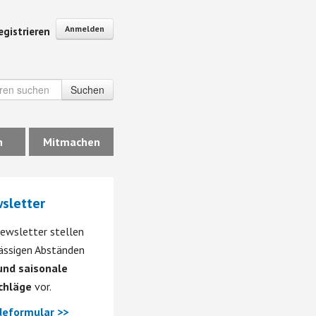
Anmelden
egistrieren
Suchen
n
Mitmachen
sletter
ewsletter stellen
mässigen Abständen
nd saisonale
chläge
vor.
eformular >>