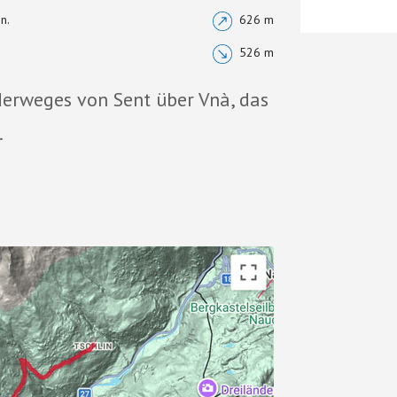
n.
626 m
526 m
derweges von Sent über Vnà, das
.