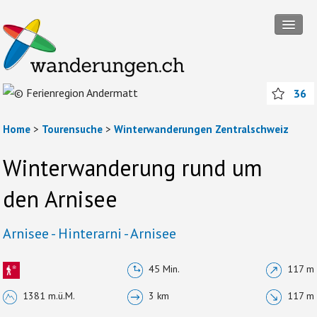
Tourensuche
36
Touren
Wanderregionen
Home
>
Tourensuche
>
Winterwanderungen Zentralschweiz
Themenwanderungen
Winterwanderung rund um
Rund ums Wandern
den Arnisee
Mitmachen
Arnisee - Hinterarni - Arnisee
Abos und Packages
45 Min.
117 m
Anmelden
1381 m.ü.M.
3 km
117 m