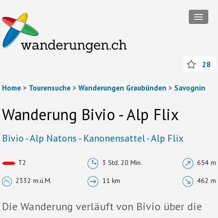
Tourensuche
28
Touren
Home
>
Tourensuche
>
Wanderungen Graubünden
>
Savognin
Wanderregionen
Themenwanderungen
Wanderung Bivio - Alp Flix
Rund ums Wandern
Bivio - Alp Natons - Kanonensattel - Alp Flix
Mitmachen
T2
3 Std. 20 Min.
654 m
Abos und Packages
2332 m.ü.M.
11 km
462 m
Anmelden
Die Wanderung verläuft von Bivio über die