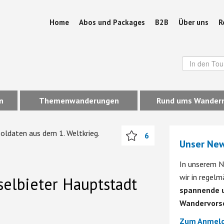
Home
Abos und Packages
B2B
Über uns
R
n
Themenwanderungen
Rund ums Wander
6
Unser New
In unserem N
wir in regel
elbieter Hauptstadt
spannende u
Wandervors
Zum Anmeld