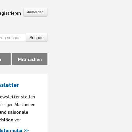
Anmelden
egistrieren
Suchen
n
Mitmachen
sletter
ewsletter stellen
mässigen Abständen
nd saisonale
chläge
vor.
eformular >>