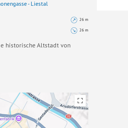
nonengasse - Liestal
26 m
26 m
 historische Altstadt von