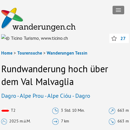
Tourensuche
27
Touren
Wanderregionen
Home
>
Tourensuche
>
Wanderungen Tessin
Themenwanderungen
Rundwanderung hoch über
Rund ums Wandern
dem Val Malvaglia
Mitmachen
Dagro - Alpe Prou - Alpe Cióu - Dagro
Abos und Packages
T2
3 Std. 10 Min.
663 m
Anmelden
2025 m.ü.M.
7 km
663 m