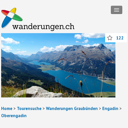
Tourensuche
122
Touren
Wanderregionen
Themenwanderungen
Rund ums Wandern
Mitmachen
Abos und Packages
Home
>
Tourensuche
>
Wanderungen Graubünden
>
Engadin
>
Anmelden
Oberengadin